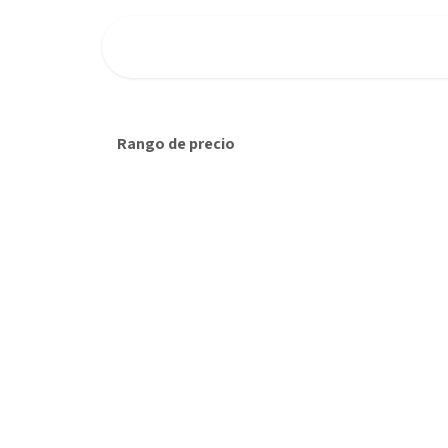
Ir al contenido
INICIO
FLOWMEET
PIUSI
Rango de precio