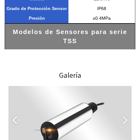
Grado de Protección Sensor
IP68
Presión
≤0.4MPa
Modelos de Sensores para serie
TSS
Galería
Anterior
Siguie