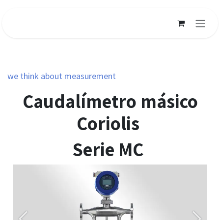
Ir al contenido
we think about measurement
Caudalímetro másico
Coriolis
Serie MC