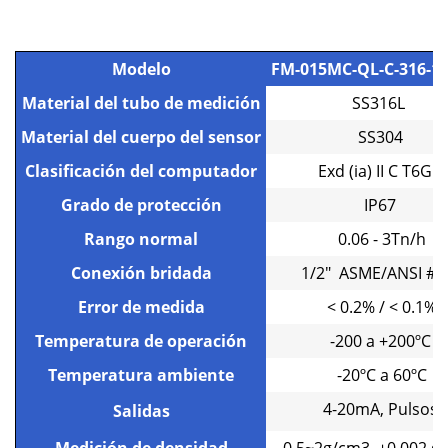
Modelo
FM-015MC-QL-C-316-1
Material del tubo de medición
SS316L
Material del cuerpo del sensor
SS304
Clasificación del computador
Exd (ia) II C T6Gb
Grado de protección
IP67
Rango normal
0.06 - 3Tn/h
Conexión bridada
1/2" ASME/ANSI #
Error de medida
< 0.2% / < 0.1%
Temperatura de operación
-200 a +200ºC
Temperatura ambiente
-20ºC a 60ºC
4-20mA, Pulsos
Salidas